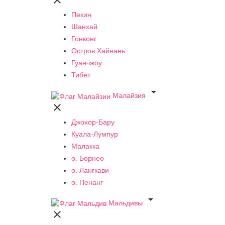

Пекин
Шанхай
Гонконг
Остров Хайнань
Гуанчжоу
Тибет

Малайзия

Джохор-Бару
Куала-Лумпур
Малакка
о. Борнео
о. Лангкави
о. Пенанг

Мальдивы
