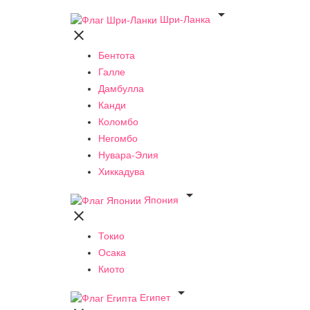

Шри-Ланка

Бентота
Галле
Дамбулла
Канди
Коломбо
Негомбо
Нувара-Элия
Хиккадува

Япония

Токио
Осака
Киото

Египет