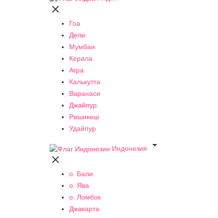

Гоа
Дели
Мумбаи
Керала
Агра
Калькутта
Варанаси
Джайпур
Ришикеш
Удайпур

Индонезия

о. Бали
о. Ява
о. Ломбок
Джакарта