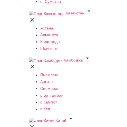
о. Суматра

Казахстан

Астана
Алма-Ата
Караганда
Шымкент

Камбоджа

Пномпень
Ангкор
Сиемреап
г. Баттамбанг
г. Кампот
г. Кеп

Китай