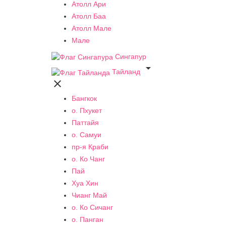
Атолл Ари
Атолл Баа
Атолл Мале
Мале
Сингапур

Тайланд

Бангкок
о. Пхукет
Паттайя
о. Самуи
пр-я Краби
о. Ко Чанг
Пай
Хуа Хин
Чианг Май
о. Ко Сичанг
о. Панган