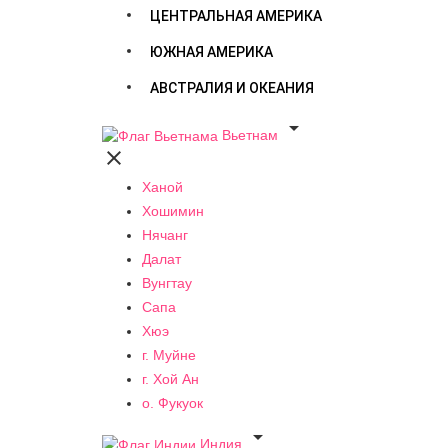
ЦЕНТРАЛЬНАЯ АМЕРИКА
ЮЖНАЯ АМЕРИКА
АВСТРАЛИЯ И ОКЕАНИЯ

Вьетнам

Ханой
Хошимин
Нячанг
Далат
Вунгтау
Сапа
Хюэ
г. Муйне
г. Хой Ан
о. Фукуок

Индия