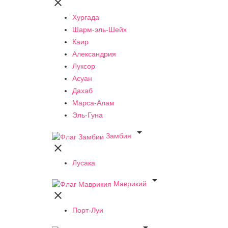

Хургада
Шарм-эль-Шейх
Каир
Александрия
Луксор
Асуан
Дахаб
Марса-Алам
Эль-Гуна

Замбия

Лусака

Маврикий

Порт-Луи
