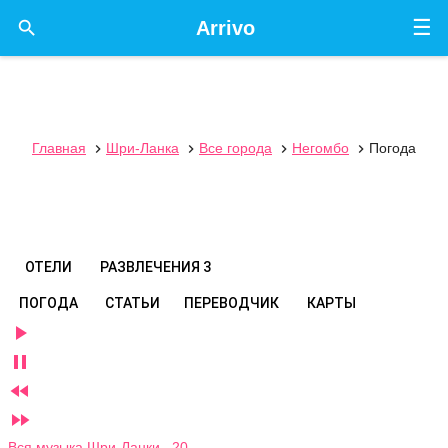
☰

Arrivo
Главная
Шри-Ланка
Все города
Негомбо
Погода




ОТЕЛИ
РАЗВЛЕЧЕНИЯ
3
ПОГОДА
СТАТЬИ
ПЕРЕВОДЧИК
КАРТЫ




Вся музыка Шри-Ланки 20