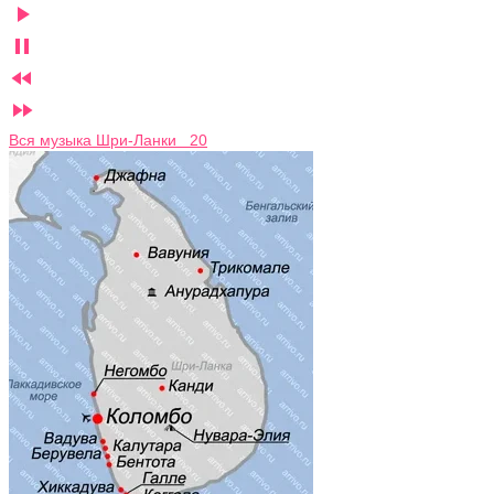




Вся музыка Шри-Ланки 20