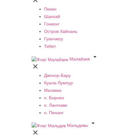

Пекин
Шанхай
Гонконг
Остров Хайнань
Гуанчжоу
Тибет

Малайзия

Джохор-Бару
Куала-Лумпур
Малакка
о. Борнео
о. Лангкави
о. Пенанг

Мальдивы
