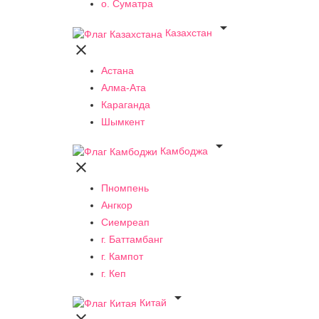
о. Суматра

Казахстан

Астана
Алма-Ата
Караганда
Шымкент

Камбоджа

Пномпень
Ангкор
Сиемреап
г. Баттамбанг
г. Кампот
г. Кеп

Китай