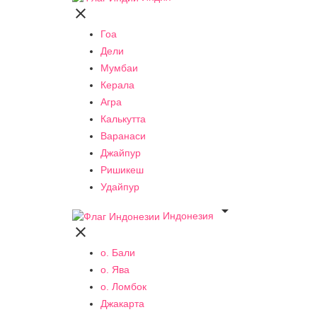

Гоа
Дели
Мумбаи
Керала
Агра
Калькутта
Варанаси
Джайпур
Ришикеш
Удайпур

Индонезия

о. Бали
о. Ява
о. Ломбок
Джакарта