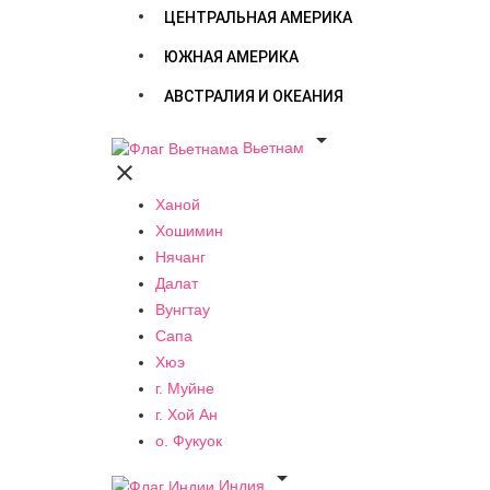
ЦЕНТРАЛЬНАЯ АМЕРИКА
ЮЖНАЯ АМЕРИКА
АВСТРАЛИЯ И ОКЕАНИЯ

Вьетнам

Ханой
Хошимин
Нячанг
Далат
Вунгтау
Сапа
Хюэ
г. Муйне
г. Хой Ан
о. Фукуок

Индия