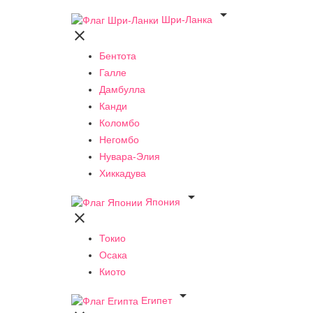

Шри-Ланка

Бентота
Галле
Дамбулла
Канди
Коломбо
Негомбо
Нувара-Элия
Хиккадува

Япония

Токио
Осака
Киото

Египет