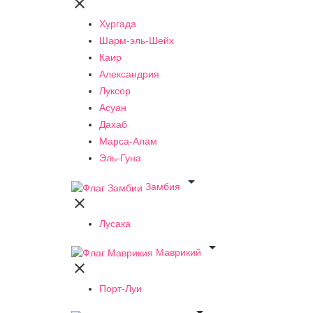

Хургада
Шарм-эль-Шейх
Каир
Александрия
Луксор
Асуан
Дахаб
Марса-Алам
Эль-Гуна

Замбия

Лусака

Маврикий

Порт-Луи
