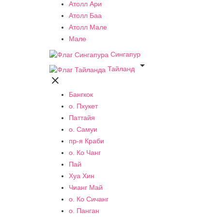
Атолл Ари
Атолл Баа
Атолл Мале
Мале
Сингапур

Тайланд

Бангкок
о. Пхукет
Паттайя
о. Самуи
пр-я Краби
о. Ко Чанг
Пай
Хуа Хин
Чианг Май
о. Ко Сичанг
о. Панган