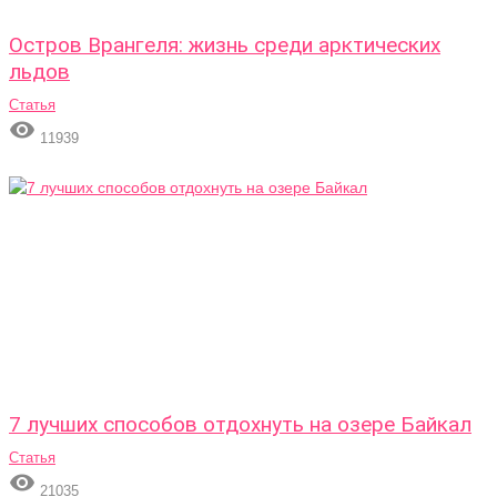
Остров Врангеля: жизнь среди арктических
льдов
Статья

11939
7 лучших способов отдохнуть на озере Байкал
Статья

21035