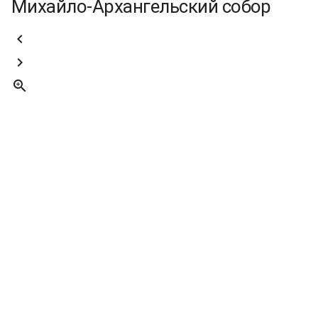
Михайло-Архангельский собор


