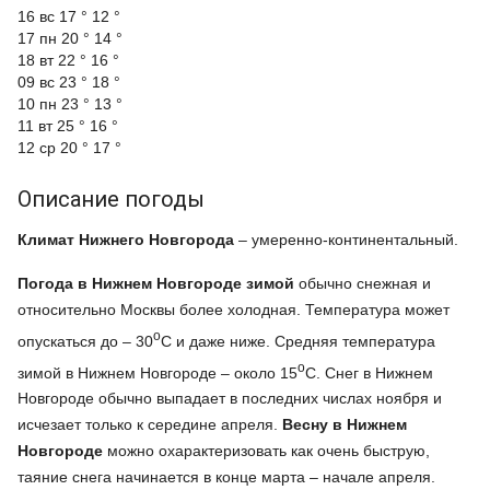
16 вс
17 °
12 °
17 пн
20 °
14 °
18 вт
22 °
16 °
09 вс
23 °
18 °
10 пн
23 °
13 °
11 вт
25 °
16 °
12 ср
20 °
17 °
Описание погоды
Климат Нижнего Новгорода
– умеренно-континентальный.
Погода в Нижнем Новгороде зимой
обычно снежная и
относительно Москвы более холодная. Температура может
o
опускаться до – 30
C и даже ниже. Средняя температура
o
зимой в Нижнем Новгороде – около 15
C. Снег в Нижнем
Новгороде обычно выпадает в последних числах ноября и
исчезает только к середине апреля.
Весну в Нижнем
Новгороде
можно охарактеризовать как очень быструю,
таяние снега начинается в конце марта – начале апреля.