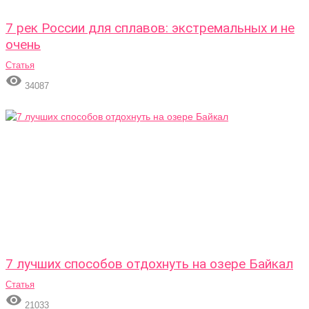
7 рек России для сплавов: экстремальных и не
очень
Статья

34087
7 лучших способов отдохнуть на озере Байкал
Статья

21033