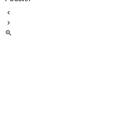


