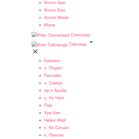
Атолл Ари
Атолл Баа
Атолл Мале
Мале
Сингапур

Тайланд

Бангкок
о. Пхукет
Паттайя
о. Самуи
пр-я Краби
о. Ко Чанг
Пай
Хуа Хин
Чианг Май
о. Ко Сичанг
о. Панган