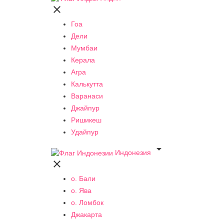

Гоа
Дели
Мумбаи
Керала
Агра
Калькутта
Варанаси
Джайпур
Ришикеш
Удайпур

Индонезия

о. Бали
о. Ява
о. Ломбок
Джакарта