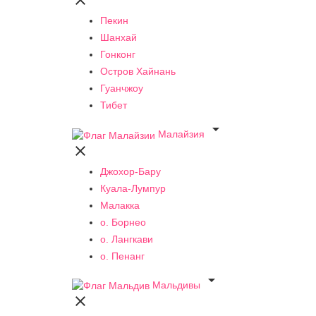

Пекин
Шанхай
Гонконг
Остров Хайнань
Гуанчжоу
Тибет

Малайзия

Джохор-Бару
Куала-Лумпур
Малакка
о. Борнео
о. Лангкави
о. Пенанг

Мальдивы
