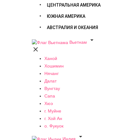
ЦЕНТРАЛЬНАЯ АМЕРИКА
ЮЖНАЯ АМЕРИКА
АВСТРАЛИЯ И ОКЕАНИЯ

Вьетнам

Ханой
Хошимин
Нячанг
Далат
Вунгтау
Сапа
Хюэ
г. Муйне
г. Хой Ан
о. Фукуок

Индия