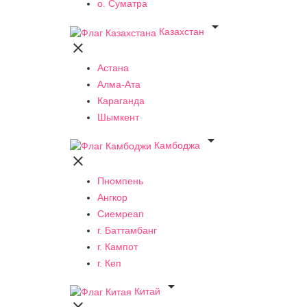
о. Суматра

Казахстан

Астана
Алма-Ата
Караганда
Шымкент

Камбоджа

Пномпень
Ангкор
Сиемреап
г. Баттамбанг
г. Кампот
г. Кеп

Китай