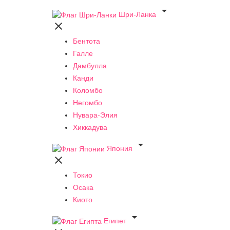

Шри-Ланка

Бентота
Галле
Дамбулла
Канди
Коломбо
Негомбо
Нувара-Элия
Хиккадува

Япония

Токио
Осака
Киото

Египет