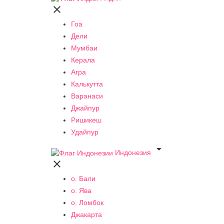

Гоа
Дели
Мумбаи
Керала
Агра
Калькутта
Варанаси
Джайпур
Ришикеш
Удайпур

Индонезия

о. Бали
о. Ява
о. Ломбок
Джакарта