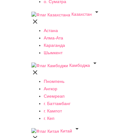
о. Суматра

Казахстан

Астана
Алма-Ата
Караганда
Шымкент

Камбоджа

Пномпень
Ангкор
Сиемреап
г. Баттамбанг
г. Кампот
г. Кеп

Китай