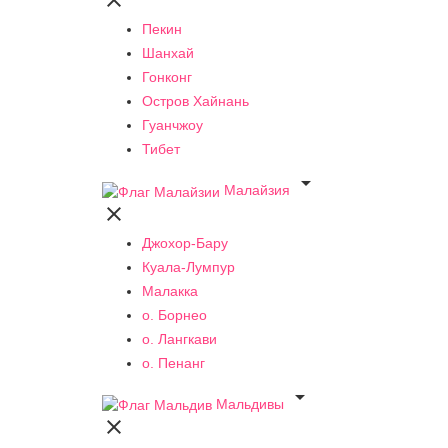

Пекин
Шанхай
Гонконг
Остров Хайнань
Гуанчжоу
Тибет

Малайзия

Джохор-Бару
Куала-Лумпур
Малакка
о. Борнео
о. Лангкави
о. Пенанг

Мальдивы
