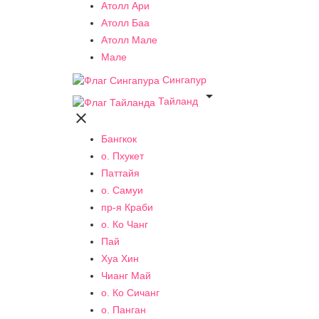
Атолл Ари
Атолл Баа
Атолл Мале
Мале
Сингапур

Тайланд

Бангкок
о. Пхукет
Паттайя
о. Самуи
пр-я Краби
о. Ко Чанг
Пай
Хуа Хин
Чианг Май
о. Ко Сичанг
о. Панган