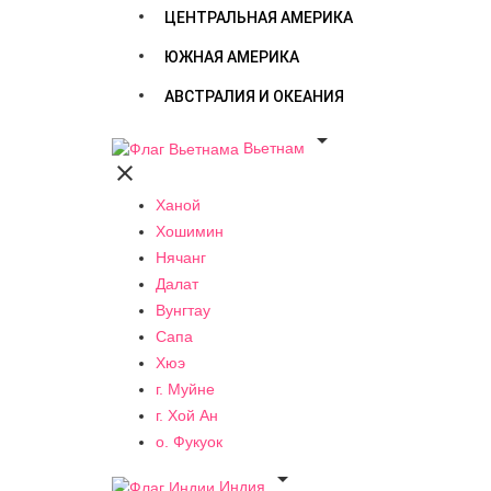
ЦЕНТРАЛЬНАЯ АМЕРИКА
ЮЖНАЯ АМЕРИКА
АВСТРАЛИЯ И ОКЕАНИЯ

Вьетнам

Ханой
Хошимин
Нячанг
Далат
Вунгтау
Сапа
Хюэ
г. Муйне
г. Хой Ан
о. Фукуок

Индия