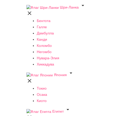

Шри-Ланка

Бентота
Галле
Дамбулла
Канди
Коломбо
Негомбо
Нувара-Элия
Хиккадува

Япония

Токио
Осака
Киото

Египет