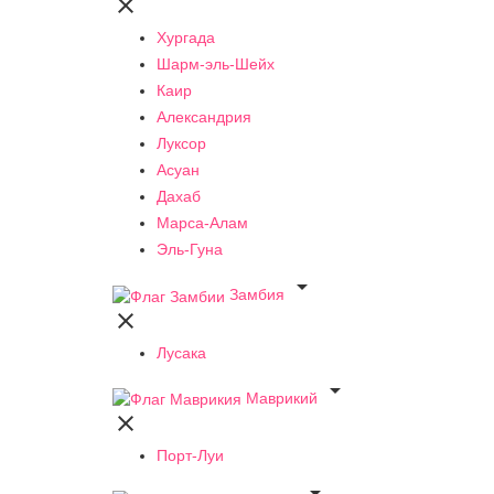

Хургада
Шарм-эль-Шейх
Каир
Александрия
Луксор
Асуан
Дахаб
Марса-Алам
Эль-Гуна

Замбия

Лусака

Маврикий

Порт-Луи
