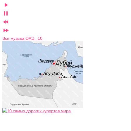




Вся музыка ОАЭ 10