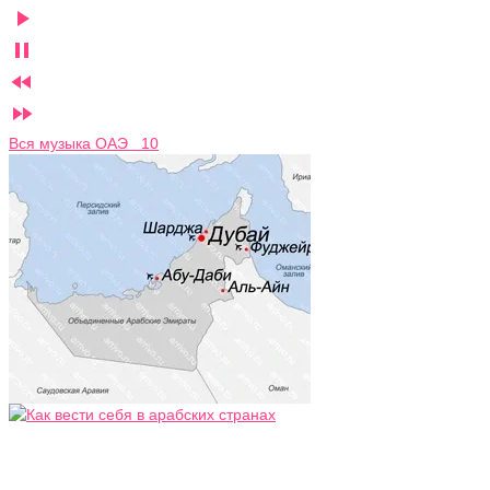




Вся музыка ОАЭ 10