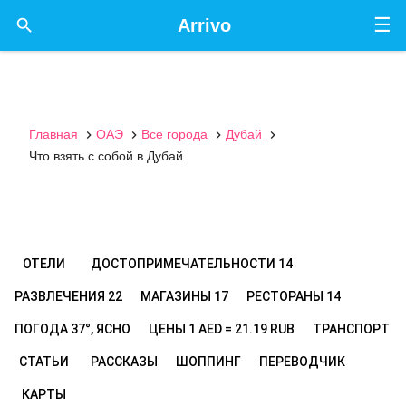
☰

Arrivo
Главная
ОАЭ
Все города
Дубай




Что взять с собой в Дубай
ОТЕЛИ
ДОСТОПРИМЕЧАТЕЛЬНОСТИ
14
РАЗВЛЕЧЕНИЯ
22
МАГАЗИНЫ
17
РЕСТОРАНЫ
14
ПОГОДА
37°, ЯСНО
ЦЕНЫ
1 AED = 21.19 RUB
ТРАНСПОРТ
СТАТЬИ
РАССКАЗЫ
ШОППИНГ
ПЕРЕВОДЧИК
КАРТЫ