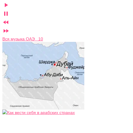




Вся музыка ОАЭ 10