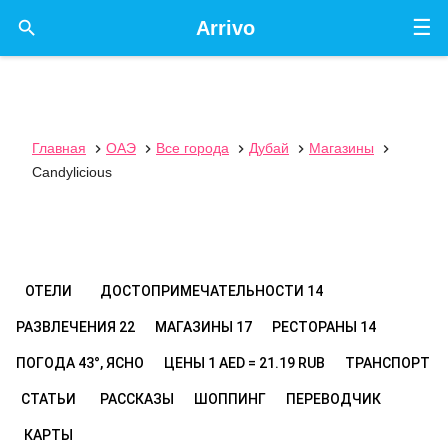
☰

Arrivo
Главная
ОАЭ
Все города
Дубай
Магазины





Candylicious
ОТЕЛИ
ДОСТОПРИМЕЧАТЕЛЬНОСТИ
14
РАЗВЛЕЧЕНИЯ
22
МАГАЗИНЫ
17
РЕСТОРАНЫ
14
ПОГОДА
43°, ЯСНО
ЦЕНЫ
1 AED = 21.19 RUB
ТРАНСПОРТ
СТАТЬИ
РАССКАЗЫ
ШОППИНГ
ПЕРЕВОДЧИК
КАРТЫ