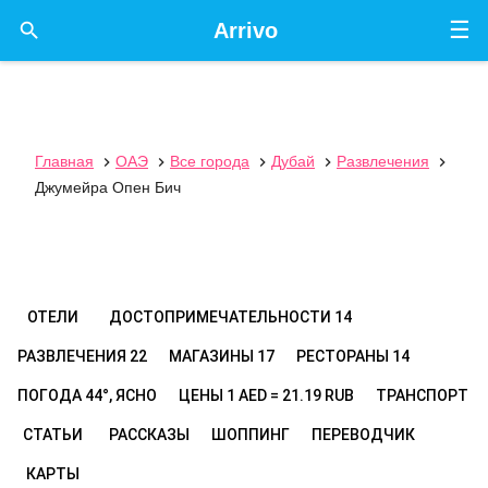
☰

Arrivo
Главная
ОАЭ
Все города
Дубай
Развлечения





Джумейра Опен Бич
ОТЕЛИ
ДОСТОПРИМЕЧАТЕЛЬНОСТИ
14
РАЗВЛЕЧЕНИЯ
22
МАГАЗИНЫ
17
РЕСТОРАНЫ
14
ПОГОДА
44°, ЯСНО
ЦЕНЫ
1 AED = 21.19 RUB
ТРАНСПОРТ
СТАТЬИ
РАССКАЗЫ
ШОППИНГ
ПЕРЕВОДЧИК
КАРТЫ