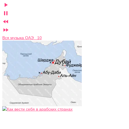




Вся музыка ОАЭ 10