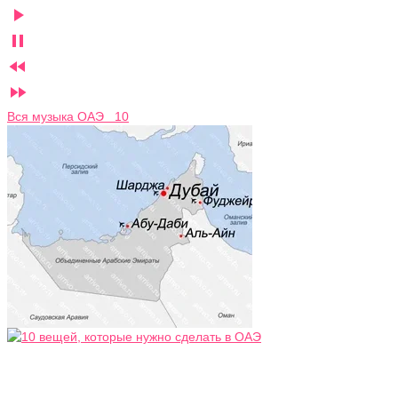




Вся музыка ОАЭ 10