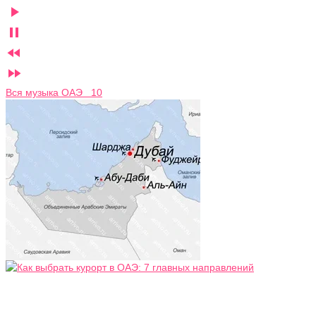




Вся музыка ОАЭ 10