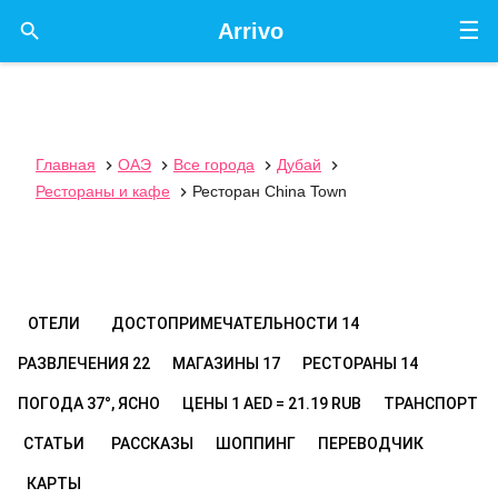
☰

Arrivo
Главная
ОАЭ
Все города
Дубай




Рестораны и кафе
Ресторан China Town

ОТЕЛИ
ДОСТОПРИМЕЧАТЕЛЬНОСТИ
14
РАЗВЛЕЧЕНИЯ
22
МАГАЗИНЫ
17
РЕСТОРАНЫ
14
ПОГОДА
37°, ЯСНО
ЦЕНЫ
1 AED = 21.19 RUB
ТРАНСПОРТ
СТАТЬИ
РАССКАЗЫ
ШОППИНГ
ПЕРЕВОДЧИК
КАРТЫ