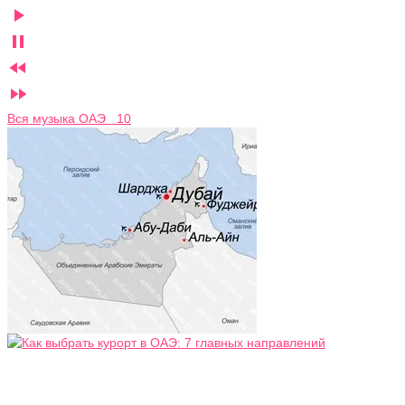




Вся музыка ОАЭ 10