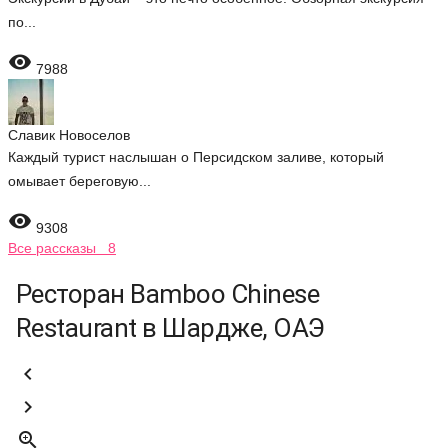
по...

7988
Славик Новоселов
Каждый турист наслышан о Персидском заливе, который
омывает береговую...

9308
Все рассказы 8
Ресторан Bamboo Chinese
Restaurant в Шардже, ОАЭ


