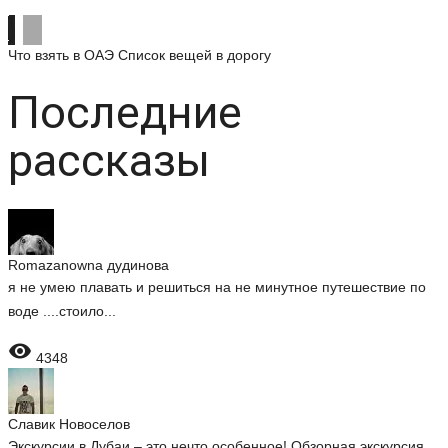
Что взять в ОАЭ
Список вещей в дорогу
Последние
рассказы
Romazanowna дудинова
я не умею плавать и решиться на не минутное путешествие по
воде ....стоило...

4348
Славик Новоселов
Экскурсии в Дубаи – это нечто особенное! Обзорная экскурсия