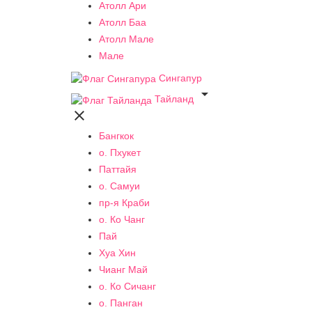
Атолл Ари
Атолл Баа
Атолл Мале
Мале
Сингапур

Тайланд

Бангкок
о. Пхукет
Паттайя
о. Самуи
пр-я Краби
о. Ко Чанг
Пай
Хуа Хин
Чианг Май
о. Ко Сичанг
о. Панган