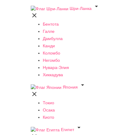

Шри-Ланка

Бентота
Галле
Дамбулла
Канди
Коломбо
Негомбо
Нувара-Элия
Хиккадува

Япония

Токио
Осака
Киото

Египет