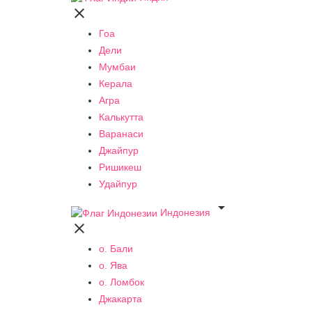

Гоа
Дели
Мумбаи
Керала
Агра
Калькутта
Варанаси
Джайпур
Ришикеш
Удайпур

Индонезия

о. Бали
о. Ява
о. Ломбок
Джакарта