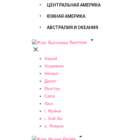
ЦЕНТРАЛЬНАЯ АМЕРИКА
ЮЖНАЯ АМЕРИКА
АВСТРАЛИЯ И ОКЕАНИЯ

Вьетнам

Ханой
Хошимин
Нячанг
Далат
Вунгтау
Сапа
Хюэ
г. Муйне
г. Хой Ан
о. Фукуок

Индия