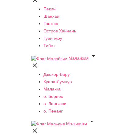

Пекин
Шанхай
Гонконг
Остров Хайнань
Гуанчжоу
Тибет

Малайзия

Джохор-Бару
Куала-Лумпур
Малакка
о. Борнео
о. Лангкави
о. Пенанг

Мальдивы
