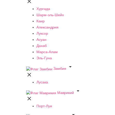

Хургада
Шарм-эль-Шейх
Каир
Александрия
Луксор
Асуан
Дахаб
Марса-Алам
Эль-Гуна

Замбия

Лусака

Маврикий

Порт-Луи
