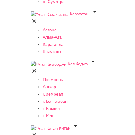
о. Суматра

Казахстан

Астана
Алма-Ата
Караганда
Шымкент

Камбоджа

Пномпень
Ангкор
Сиемреап
г. Баттамбанг
г. Кампот
г. Кеп

Китай