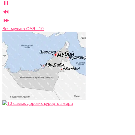



Вся музыка ОАЭ 10