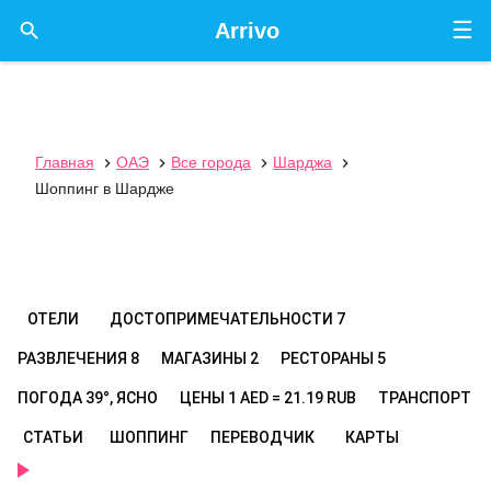
☰

Arrivo
Главная
ОАЭ
Все города
Шарджа




Шоппинг в Шардже
ОТЕЛИ
ДОСТОПРИМЕЧАТЕЛЬНОСТИ
7
РАЗВЛЕЧЕНИЯ
8
МАГАЗИНЫ
2
РЕСТОРАНЫ
5
ПОГОДА
39°, ЯСНО
ЦЕНЫ
1 AED = 21.19 RUB
ТРАНСПОРТ
СТАТЬИ
ШОППИНГ
ПЕРЕВОДЧИК
КАРТЫ
