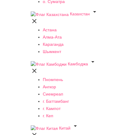
о. Суматра

Казахстан

Астана
Алма-Ата
Караганда
Шымкент

Камбоджа

Пномпень
Ангкор
Сиемреап
г. Баттамбанг
г. Кампот
г. Кеп

Китай