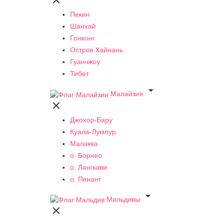

Пекин
Шанхай
Гонконг
Остров Хайнань
Гуанчжоу
Тибет

Малайзия

Джохор-Бару
Куала-Лумпур
Малакка
о. Борнео
о. Лангкави
о. Пенанг

Мальдивы
