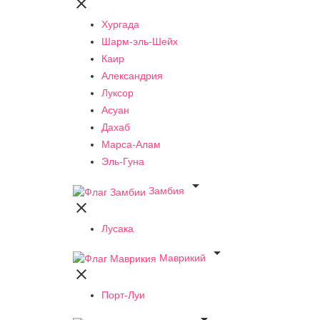

Хургада
Шарм-эль-Шейх
Каир
Александрия
Луксор
Асуан
Дахаб
Марса-Алам
Эль-Гуна

Замбия

Лусака

Маврикий

Порт-Луи
