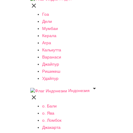

Гоа
Дели
Мумбаи
Керала
Агра
Калькутта
Варанаси
Джайпур
Ришикеш
Удайпур

Индонезия

о. Бали
о. Ява
о. Ломбок
Джакарта