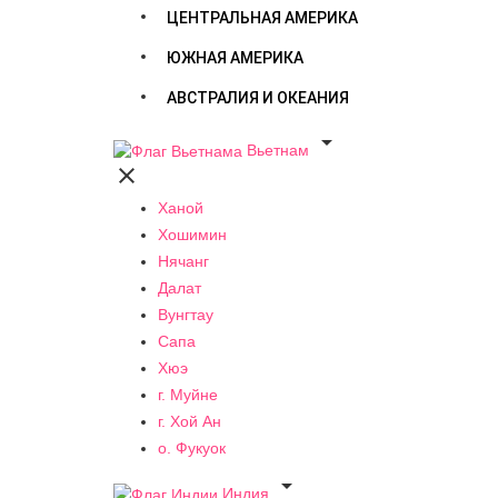
ЦЕНТРАЛЬНАЯ АМЕРИКА
ЮЖНАЯ АМЕРИКА
АВСТРАЛИЯ И ОКЕАНИЯ

Вьетнам

Ханой
Хошимин
Нячанг
Далат
Вунгтау
Сапа
Хюэ
г. Муйне
г. Хой Ан
о. Фукуок

Индия