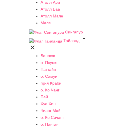
Атолл Ари
Атолл Баа
Атолл Мале
Мале
Сингапур

Тайланд

Бангкок
о. Пхукет
Паттайя
о. Самуи
пр-я Краби
о. Ко Чанг
Пай
Хуа Хин
Чианг Май
о. Ко Сичанг
о. Панган