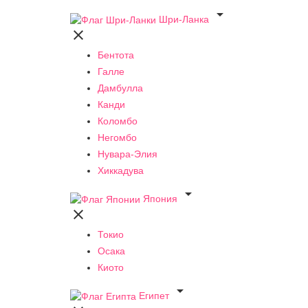

Шри-Ланка

Бентота
Галле
Дамбулла
Канди
Коломбо
Негомбо
Нувара-Элия
Хиккадува

Япония

Токио
Осака
Киото

Египет