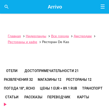
☰

Arrivo
Главная
Нидерланды
Все города
Амстердам




Рестораны и кафе
Ресторан De Kas

ОТЕЛИ
ДОСТОПРИМЕЧАТЕЛЬНОСТИ
21
РАЗВЛЕЧЕНИЯ
32
МАГАЗИНЫ
12
РЕСТОРАНЫ
12
ПОГОДА
18°, ЯСНО
ЦЕНЫ
1 EUR = 89.1 RUB
ТРАНСПОРТ
СТАТЬИ
РАССКАЗЫ
ПЕРЕВОДЧИК
КАРТЫ
