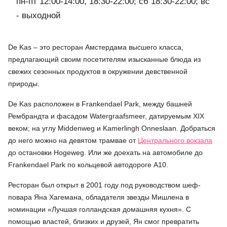
пн-пт 12:00-14:00, 18:30-22:00; сб 18:30-22:00; вс
- выходной
De Kas – это ресторан Амстердама высшего класса,
предлагающий своим посетителям изысканные блюда из
свежих сезонных продуктов в окружении девственной
природы.
De Kas расположен в Frankendael Park, между башней
Рембрандта и фасадом Watergraafsmeer, датируемым XIX
веком; на углу Middenweg и Kamerlingh Onneslaan. Добраться
до него можно на девятом трамвае от
Центрального вокзала
до остановки Hogeweg. Или же доехать на автомобиле до
Frankendael Park по кольцевой автодороге А10.
Ресторан был открыт в 2001 году под руководством шеф-
повара Яна Хагемана, обладателя звезды Мишлена в
номинации «Лучшая голландская домашняя кухня». С
помощью властей, близких и друзей, Ян смог превратить