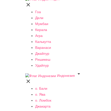

Гоа
Дели
Мумбаи
Керала
Агра
Калькутта
Варанаси
Джайпур
Ришикеш
Удайпур

Индонезия

о. Бали
о. Ява
о. Ломбок
Джакарта