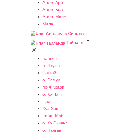
Атолл Ари
Атолл Баа
Атолл Мале
Мале
Сингапур

Тайланд

Бангкок
о. Пхукет
Паттайя
о. Самуи
пр-я Краби
о. Ко Чанг
Пай
Хуа Хин
Чианг Май
о. Ко Сичанг
о. Панган