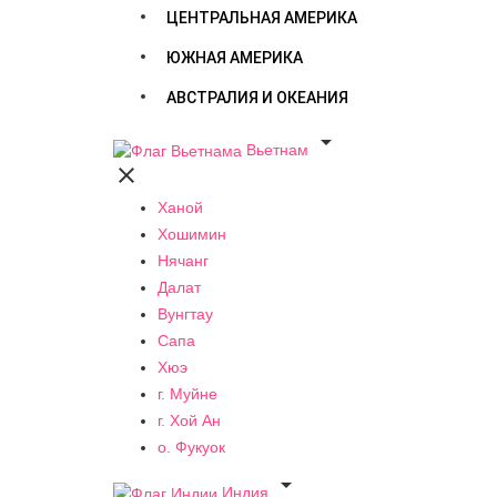
ЦЕНТРАЛЬНАЯ АМЕРИКА
ЮЖНАЯ АМЕРИКА
АВСТРАЛИЯ И ОКЕАНИЯ

Вьетнам

Ханой
Хошимин
Нячанг
Далат
Вунгтау
Сапа
Хюэ
г. Муйне
г. Хой Ан
о. Фукуок

Индия