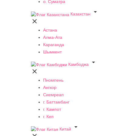
о. Суматра

Казахстан

Астана
Алма-Ата
Караганда
Шымкент

Камбоджа

Пномпень
Ангкор
Сиемреап
г. Баттамбанг
г. Кампот
г. Кеп

Китай