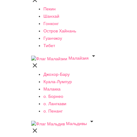

Пекин
Шанхай
Гонконг
Остров Хайнань
Гуанчжоу
Тибет

Малайзия

Джохор-Бару
Куала-Лумпур
Малакка
о. Борнео
о. Лангкави
о. Пенанг

Мальдивы
