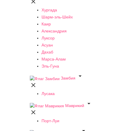

Хургада
Шарм-эль-Шейх
Каир
Александрия
Луксор
Асуан
Дахаб
Марса-Алам
Эль-Гуна

Замбия

Лусака

Маврикий

Порт-Луи
