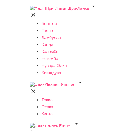

Шри-Ланка

Бентота
Галле
Дамбулла
Канди
Коломбо
Негомбо
Нувара-Элия
Хиккадува

Япония

Токио
Осака
Киото

Египет