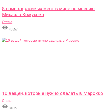
8 самых красивых мест в мире по мнению
Михаила Кожухова
Статья

43557
10 вещей, которые нужно сделать в Марокко
Статья

31627