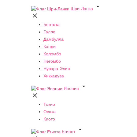

Шри-Ланка

Бентота
Галле
Дамбулла
Канди
Коломбо
Негомбо
Нувара-Элия
Хиккадува

Япония

Токио
Осака
Киото

Египет