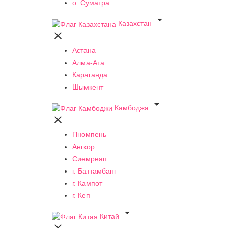
о. Суматра

Казахстан

Астана
Алма-Ата
Караганда
Шымкент

Камбоджа

Пномпень
Ангкор
Сиемреап
г. Баттамбанг
г. Кампот
г. Кеп

Китай