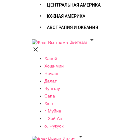
ЦЕНТРАЛЬНАЯ АМЕРИКА
ЮЖНАЯ АМЕРИКА
АВСТРАЛИЯ И ОКЕАНИЯ

Вьетнам

Ханой
Хошимин
Нячанг
Далат
Вунгтау
Сапа
Хюэ
г. Муйне
г. Хой Ан
о. Фукуок

Индия