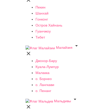

Пекин
Шанхай
Гонконг
Остров Хайнань
Гуанчжоу
Тибет

Малайзия

Джохор-Бару
Куала-Лумпур
Малакка
о. Борнео
о. Лангкави
о. Пенанг

Мальдивы
