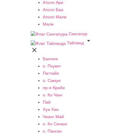
Атолл Ари
Атолл Баа
Атолл Мале
Мале
Сингапур

Тайланд

Бангкок
о. Пхукет
Паттайя
о. Самуи
пр-я Краби
о. Ко Чанг
Пай
Хуа Хин
Чианг Май
о. Ко Сичанг
о. Панган