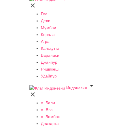

Гоа
Дели
Мумбаи
Керала
Агра
Калькутта
Варанаси
Джайпур
Ришикеш
Удайпур

Индонезия

о. Бали
о. Ява
о. Ломбок
Джакарта