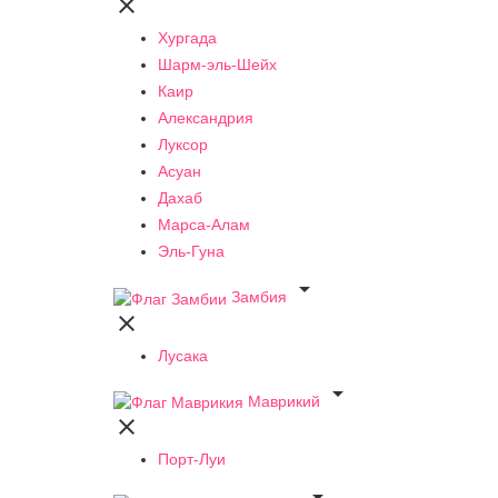

Хургада
Шарм-эль-Шейх
Каир
Александрия
Луксор
Асуан
Дахаб
Марса-Алам
Эль-Гуна

Замбия

Лусака

Маврикий

Порт-Луи
