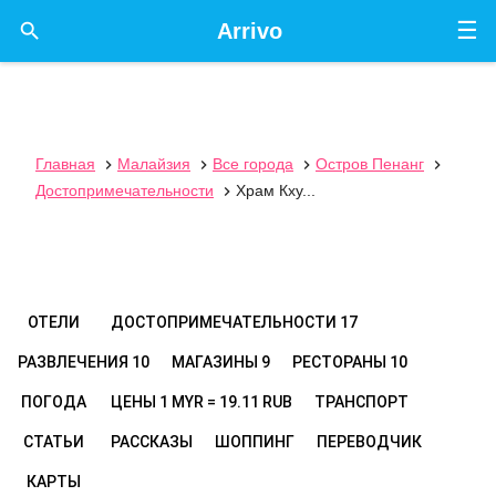
☰

Arrivo
Главная
Малайзия
Все города
Остров Пенанг




Достопримечательности
Храм Кху...

ОТЕЛИ
ДОСТОПРИМЕЧАТЕЛЬНОСТИ
17
РАЗВЛЕЧЕНИЯ
10
МАГАЗИНЫ
9
РЕСТОРАНЫ
10
ПОГОДА
ЦЕНЫ
1 MYR = 19.11 RUB
ТРАНСПОРТ
СТАТЬИ
РАССКАЗЫ
ШОППИНГ
ПЕРЕВОДЧИК
КАРТЫ