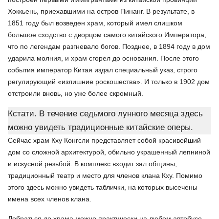
Хоккьень, приехавшими на остров Пинанг. В результате, в
1851 году был возведен храм, который имел слишком
большое сходство с дворцом самого китайского Императора,
что по легендам разгневало богов. Позднее, в 1894 году в дом
ударила молния, и храм сгорел до основания. После этого
события император Китая издал специальный указ, строго
регулирующий «излишние роскошества». И только в 1902 дом
отстроили вновь, но уже более скромный.
Кстати. В течение седьмого лунного месяца здесь
можно увидеть традиционные китайские оперы.
Сейчас храм Кху Конгсли представляет собой красивейший
дом со сложной архитектурой, обильно украшенный лепниной
и искусной резьбой. В комплекс входит зал общины,
традиционный театр и место для членов клана Кху. Помимо
этого здесь можно увидеть таблички, на которых высечены
имена всех членов клана.
Добраться до храма можно практически на любом автобусе,