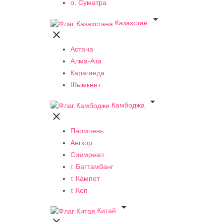
о. Суматра

Казахстан

Астана
Алма-Ата
Караганда
Шымкент

Камбоджа

Пномпень
Ангкор
Сиемреап
г. Баттамбанг
г. Кампот
г. Кеп

Китай