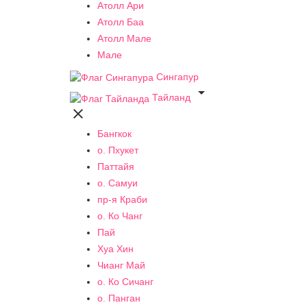
Атолл Ари
Атолл Баа
Атолл Мале
Мале
Сингапур

Тайланд

Бангкок
о. Пхукет
Паттайя
о. Самуи
пр-я Краби
о. Ко Чанг
Пай
Хуа Хин
Чианг Май
о. Ко Сичанг
о. Панган