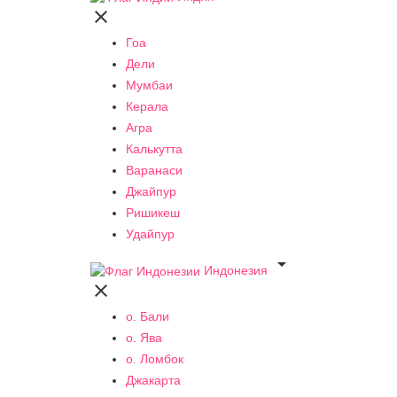

Гоа
Дели
Мумбаи
Керала
Агра
Калькутта
Варанаси
Джайпур
Ришикеш
Удайпур

Индонезия

о. Бали
о. Ява
о. Ломбок
Джакарта