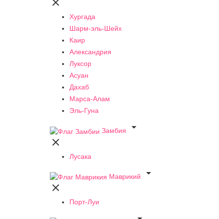

Хургада
Шарм-эль-Шейх
Каир
Александрия
Луксор
Асуан
Дахаб
Марса-Алам
Эль-Гуна

Замбия

Лусака

Маврикий

Порт-Луи
