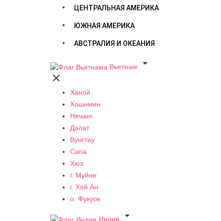
ЦЕНТРАЛЬНАЯ АМЕРИКА
ЮЖНАЯ АМЕРИКА
АВСТРАЛИЯ И ОКЕАНИЯ

Вьетнам

Ханой
Хошимин
Нячанг
Далат
Вунгтау
Сапа
Хюэ
г. Муйне
г. Хой Ан
о. Фукуок

Индия