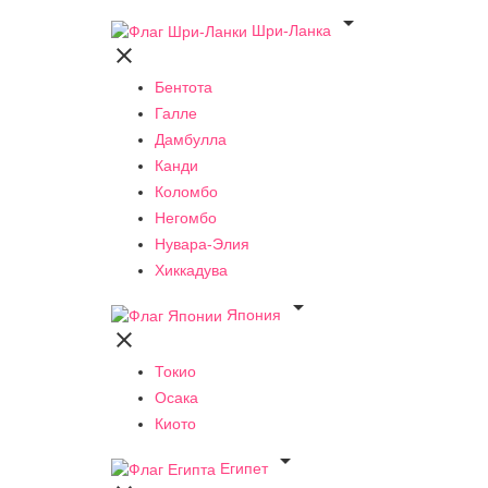

Шри-Ланка

Бентота
Галле
Дамбулла
Канди
Коломбо
Негомбо
Нувара-Элия
Хиккадува

Япония

Токио
Осака
Киото

Египет