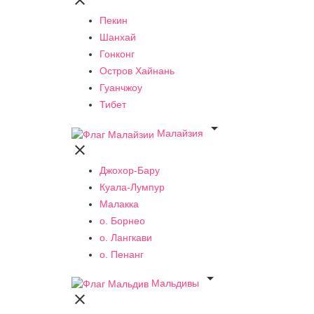

Пекин
Шанхай
Гонконг
Остров Хайнань
Гуанчжоу
Тибет

Малайзия

Джохор-Бару
Куала-Лумпур
Малакка
о. Борнео
о. Лангкави
о. Пенанг

Мальдивы
