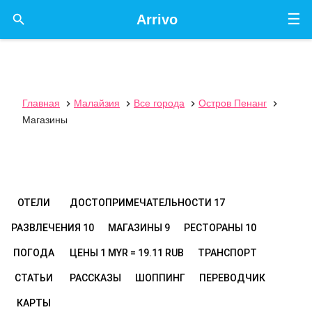
☰

Arrivo
Главная
Малайзия
Все города
Остров Пенанг




Магазины
ОТЕЛИ
ДОСТОПРИМЕЧАТЕЛЬНОСТИ
17
РАЗВЛЕЧЕНИЯ
10
МАГАЗИНЫ
9
РЕСТОРАНЫ
10
ПОГОДА
ЦЕНЫ
1 MYR = 19.11 RUB
ТРАНСПОРТ
СТАТЬИ
РАССКАЗЫ
ШОППИНГ
ПЕРЕВОДЧИК
КАРТЫ