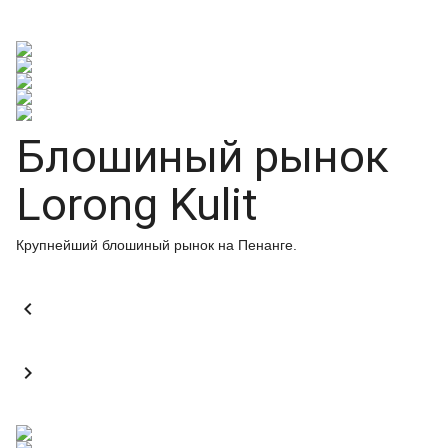
Блошиный рынок
Lorong Kulit
Крупнейший блошиный рынок на Пенанге.

