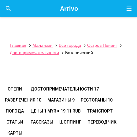
☰

Arrivo
Главная
Малайзия
Все города
Остров Пенанг




Достопримечательности
Ботанический...

ОТЕЛИ
ДОСТОПРИМЕЧАТЕЛЬНОСТИ
17
РАЗВЛЕЧЕНИЯ
10
МАГАЗИНЫ
9
РЕСТОРАНЫ
10
ПОГОДА
ЦЕНЫ
1 MYR = 19.11 RUB
ТРАНСПОРТ
СТАТЬИ
РАССКАЗЫ
ШОППИНГ
ПЕРЕВОДЧИК
КАРТЫ