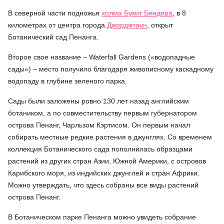
В северной части подножья
холма Букит Бендера
, в 8
километрах от центра города
Джорджтаун
, открыт
Ботанический сад Пенанга.
Второе свое название – Waterfall Gardens («водопадные
сады») – место получило благодаря живописному каскадному
водопаду в глубине зеленого парка.
Сады были заложены ровно 130 лет назад английским
ботаником, а по совместительству первым губернатором
острова Пенанг, Чарльзом Кэртисом. Он первым начал
собирать местные редкие растения в джунглях. Со временем
коллекция Ботанического сада пополнилась образцами
растений из других стран Азии, Южной Америки, с островов
Карибского моря, из индийских джунглей и стран Африки.
Можно утверждать, что здесь собраны все виды растений
острова Пенанг.
В Ботаническом парке Пенанга можно увидеть собрание