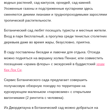
водных растений, сад кактусов, орхидей, сад камней.
Ухоженные газоны и подстриженные кустарники здесь
сменяются дикими лианами и труднопроходимыми зарослями
тропической растительности.
Ботанический сад любят посещать туристы и местные жители.
Вход в парк бесплатный, а прогулка среди тенистых столетних
деревьев даже во время жары, безусловно, приятна.
В саду поставлены беседки и лавочки для отдыха. Отсюда
можно подняться на вершину холма Пенанг, или совместить
посещение «храма флоры» с экскурсией в буддистский
храм
Кек Лок Си
.
Сервис Ботанического сада предлагает совершить
получасовую обзорную поездку по территории на
курсирующем маленьком «паровозике» с открытыми
вагончиками (2 ринггита с человека).
Из Джорджтауна в Ботанический сад можно добраться на