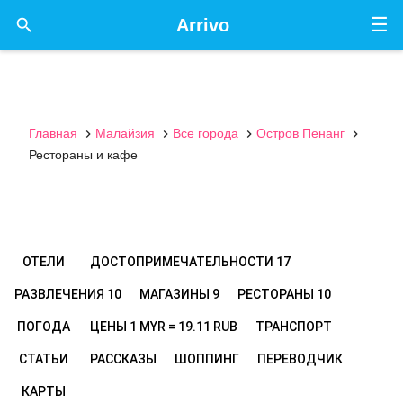
☰

Arrivo
Главная
Малайзия
Все города
Остров Пенанг




Рестораны и кафе
ОТЕЛИ
ДОСТОПРИМЕЧАТЕЛЬНОСТИ
17
РАЗВЛЕЧЕНИЯ
10
МАГАЗИНЫ
9
РЕСТОРАНЫ
10
ПОГОДА
ЦЕНЫ
1 MYR = 19.11 RUB
ТРАНСПОРТ
СТАТЬИ
РАССКАЗЫ
ШОППИНГ
ПЕРЕВОДЧИК
КАРТЫ