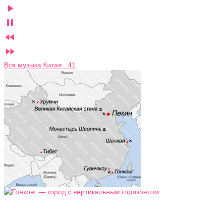




Вся музыка Китая 41