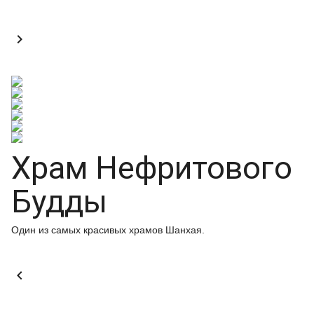

Храм Нефритового
Будды
Один из самых красивых храмов Шанхая.
