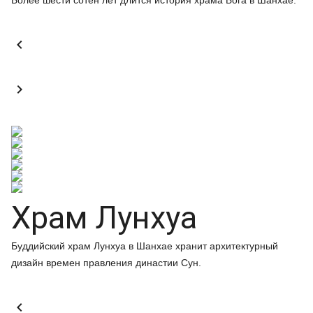
Более шести сотен лет длится история храма Бога в Шанхае.


Храм Лунхуа
Буддийский храм Лунхуа в Шанхае хранит архитектурный
дизайн времен правления династии Сун.
