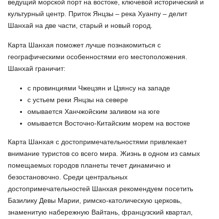
ведущий морской порт на востоке, ключевой исторический и
культурный центр. Приток Янцзы – река Хуанпу – делит
Шанхай на две части, старый и новый город.
Карта Шанхая поможет лучше познакомиться с
географическими особенностями его местоположения.
Шанхай граничит:
с провинциями Чжецзян и Цзянсу на западе
с устьем реки Янцзы на севере
омывается Ханчжойским заливом на юге
омывается Восточно-Китайским морем на востоке
Карта Шанхая с достопримечательностями привлекает
внимание туристов со всего мира. Жизнь в одном из самых
помещаемых городов планеты течет динамично и
безостановочно. Среди центральных
достопримечательностей Шанхая рекомендуем посетить
Базилику Девы Марии, римско-католическую церковь,
знаменитую набережную Вайтань, французский квартал,