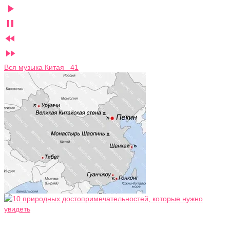




Вся музыка Китая 41