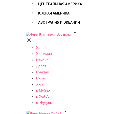
ЦЕНТРАЛЬНАЯ АМЕРИКА
ЮЖНАЯ АМЕРИКА
АВСТРАЛИЯ И ОКЕАНИЯ

Вьетнам

Ханой
Хошимин
Нячанг
Далат
Вунгтау
Сапа
Хюэ
г. Муйне
г. Хой Ан
о. Фукуок

Индия