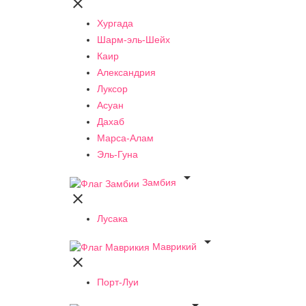

Хургада
Шарм-эль-Шейх
Каир
Александрия
Луксор
Асуан
Дахаб
Марса-Алам
Эль-Гуна

Замбия

Лусака

Маврикий

Порт-Луи
