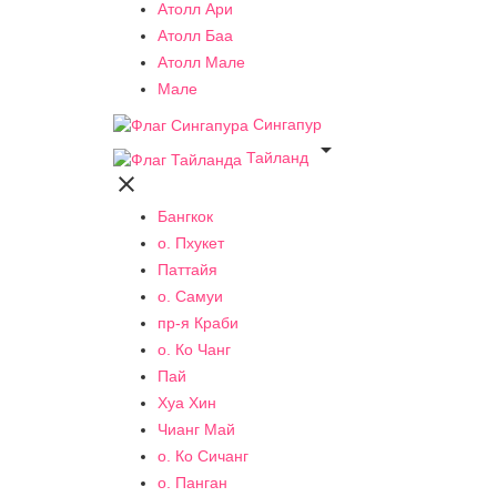
Атолл Ари
Атолл Баа
Атолл Мале
Мале
Сингапур

Тайланд

Бангкок
о. Пхукет
Паттайя
о. Самуи
пр-я Краби
о. Ко Чанг
Пай
Хуа Хин
Чианг Май
о. Ко Сичанг
о. Панган