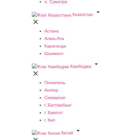
о. Суматра

Казахстан

Астана
Алма-Ата
Караганда
Шымкент

Камбоджа

Пномпень
Ангкор
Сиемреап
г. Баттамбанг
г. Кампот
г. Кеп

Китай