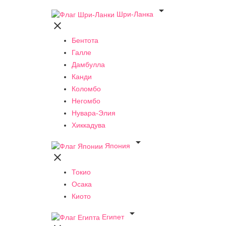

Шри-Ланка

Бентота
Галле
Дамбулла
Канди
Коломбо
Негомбо
Нувара-Элия
Хиккадува

Япония

Токио
Осака
Киото

Египет