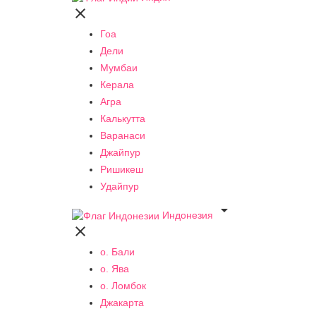

Гоа
Дели
Мумбаи
Керала
Агра
Калькутта
Варанаси
Джайпур
Ришикеш
Удайпур

Индонезия

о. Бали
о. Ява
о. Ломбок
Джакарта