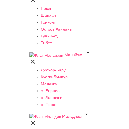

Пекин
Шанхай
Гонконг
Остров Хайнань
Гуанчжоу
Тибет

Малайзия

Джохор-Бару
Куала-Лумпур
Малакка
о. Борнео
о. Лангкави
о. Пенанг

Мальдивы
