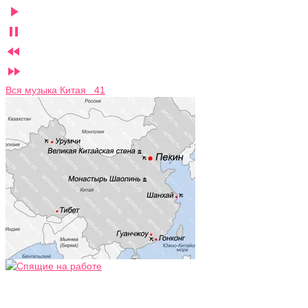




Вся музыка Китая 41