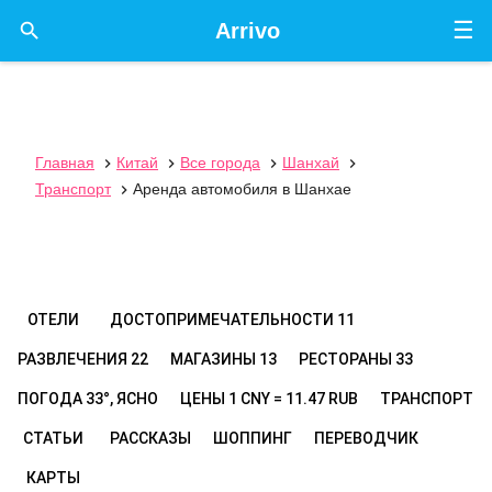
☰

Arrivo
Главная
Китай
Все города
Шанхай




Транспорт
Аренда автомобиля в Шанхае

ОТЕЛИ
ДОСТОПРИМЕЧАТЕЛЬНОСТИ
11
РАЗВЛЕЧЕНИЯ
22
МАГАЗИНЫ
13
РЕСТОРАНЫ
33
ПОГОДА
33°, ЯСНО
ЦЕНЫ
1 CNY = 11.47 RUB
ТРАНСПОРТ
СТАТЬИ
РАССКАЗЫ
ШОППИНГ
ПЕРЕВОДЧИК
КАРТЫ