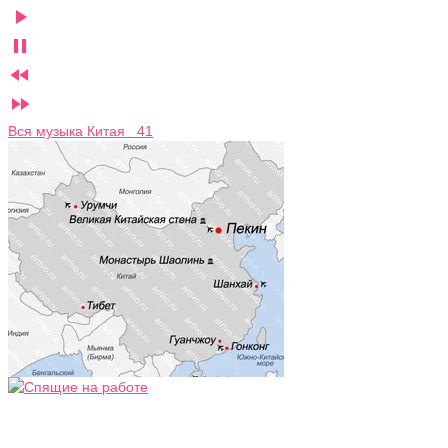




Вся музыка Китая 41