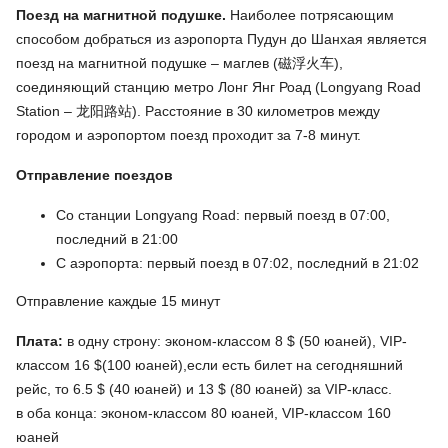
Поезд на магнитной подушке.
Наиболее потрясающим
способом добраться из аэропорта Пудун до Шанхая является
поезд на магнитной подушке – маглев (磁浮火车),
соединяющий станцию метро Лонг Янг Роад (Longyang Road
Station – 龙阳路站). Расстояние в 30 километров между
городом и аэропортом поезд проходит за 7-8 минут.
Отправление поездов
Со станции Longyang Road: первый поезд в 07:00,
последний в 21:00
С аэропорта: первый поезд в 07:02, последний в 21:02
Отправление каждые 15 минут
Плата:
в одну строну: эконом-классом 8 $ (50 юаней), VIP-
классом 16 $(100 юаней),если есть билет на сегодняшний
рейс, то 6.5 $ (40 юаней) и 13 $ (80 юаней) за VIP-класс.
в оба конца: эконом-классом 80 юаней, VIP-классом 160
юаней