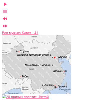




Вся музыка Китая 41