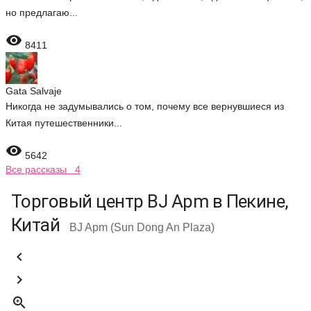
но предлагаю...

8411
Gata Salvaje
Никогда не задумывались о том, почему все вернувшиеся из
Китая путешественники...

5642
Все рассказы 4
Торговый центр BJ Apm в Пекине,
Китай
BJ Apm (Sun Dong An Plaza)


