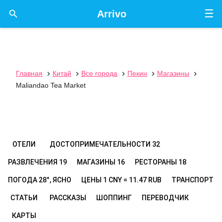
☰

Arrivo
Главная
Китай
Все города
Пекин
Магазины





Maliandao Tea Market
ОТЕЛИ
ДОСТОПРИМЕЧАТЕЛЬНОСТИ
32
РАЗВЛЕЧЕНИЯ
19
МАГАЗИНЫ
16
РЕСТОРАНЫ
18
ПОГОДА
28°, ЯСНО
ЦЕНЫ
1 CNY = 11.47 RUB
ТРАНСПОРТ
СТАТЬИ
РАССКАЗЫ
ШОППИНГ
ПЕРЕВОДЧИК
КАРТЫ