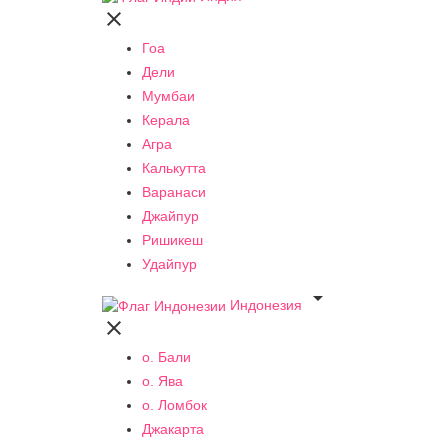

Гоа
Дели
Мумбаи
Керала
Агра
Калькутта
Варанаси
Джайпур
Ришикеш
Удайпур

Индонезия

о. Бали
о. Ява
о. Ломбок
Джакарта