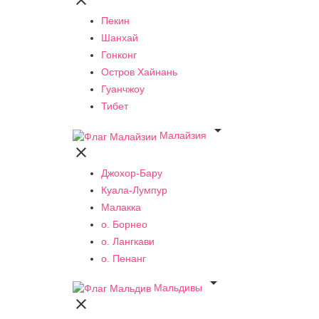

Пекин
Шанхай
Гонконг
Остров Хайнань
Гуанчжоу
Тибет

Малайзия

Джохор-Бару
Куала-Лумпур
Малакка
о. Борнео
о. Лангкави
о. Пенанг

Мальдивы
