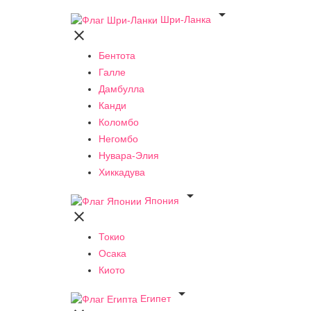

Шри-Ланка

Бентота
Галле
Дамбулла
Канди
Коломбо
Негомбо
Нувара-Элия
Хиккадува

Япония

Токио
Осака
Киото

Египет