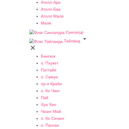
Атолл Ари
Атолл Баа
Атолл Мале
Мале
Сингапур

Тайланд

Бангкок
о. Пхукет
Паттайя
о. Самуи
пр-я Краби
о. Ко Чанг
Пай
Хуа Хин
Чианг Май
о. Ко Сичанг
о. Панган