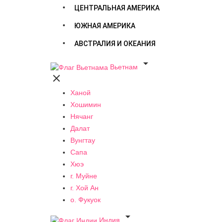
ЦЕНТРАЛЬНАЯ АМЕРИКА
ЮЖНАЯ АМЕРИКА
АВСТРАЛИЯ И ОКЕАНИЯ

Вьетнам

Ханой
Хошимин
Нячанг
Далат
Вунгтау
Сапа
Хюэ
г. Муйне
г. Хой Ан
о. Фукуок

Индия