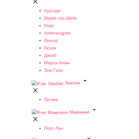

Хургада
Шарм-эль-Шейх
Каир
Александрия
Луксор
Асуан
Дахаб
Марса-Алам
Эль-Гуна

Замбия

Лусака

Маврикий

Порт-Луи
