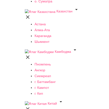
о. Суматра

Казахстан

Астана
Алма-Ата
Караганда
Шымкент

Камбоджа

Пномпень
Ангкор
Сиемреап
г. Баттамбанг
г. Кампот
г. Кеп

Китай