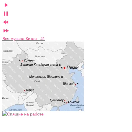




Вся музыка Китая 41