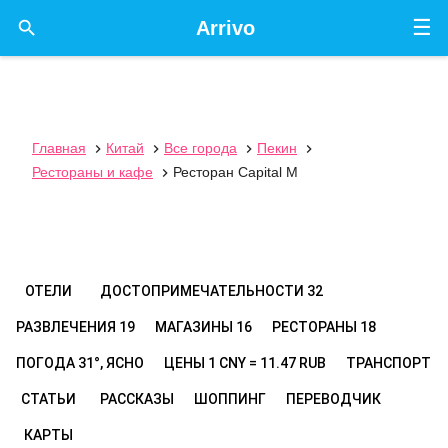
☰

Arrivo
Главная
Китай
Все города
Пекин




Рестораны и кафе
Ресторан Capital M

ОТЕЛИ
ДОСТОПРИМЕЧАТЕЛЬНОСТИ
32
РАЗВЛЕЧЕНИЯ
19
МАГАЗИНЫ
16
РЕСТОРАНЫ
18
ПОГОДА
31°, ЯСНО
ЦЕНЫ
1 CNY = 11.47 RUB
ТРАНСПОРТ
СТАТЬИ
РАССКАЗЫ
ШОППИНГ
ПЕРЕВОДЧИК
КАРТЫ