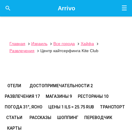
☰

Arrivo
Главная
Израиль
Все города
Хайфа




Развлечения
Центр кайтсерфинга Kite Club

ОТЕЛИ
ДОСТОПРИМЕЧАТЕЛЬНОСТИ
2
РАЗВЛЕЧЕНИЯ
17
МАГАЗИНЫ
9
РЕСТОРАНЫ
10
ПОГОДА
31°, ЯСНО
ЦЕНЫ
1 ILS = 25.75 RUB
ТРАНСПОРТ
СТАТЬИ
РАССКАЗЫ
ШОППИНГ
ПЕРЕВОДЧИК
КАРТЫ