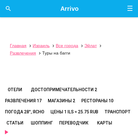
☰

Arrivo
Главная
Израиль
Все города
Эйлат




Развлечения
Туры на багги

ОТЕЛИ
ДОСТОПРИМЕЧАТЕЛЬНОСТИ
2
РАЗВЛЕЧЕНИЯ
17
МАГАЗИНЫ
2
РЕСТОРАНЫ
10
ПОГОДА
28°, ЯСНО
ЦЕНЫ
1 ILS = 25.75 RUB
ТРАНСПОРТ
СТАТЬИ
ШОППИНГ
ПЕРЕВОДЧИК
КАРТЫ
