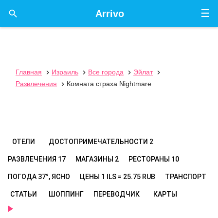
☰

Arrivo
Главная
Израиль
Все города
Эйлат




Развлечения
Комната страха Nightmare

ОТЕЛИ
ДОСТОПРИМЕЧАТЕЛЬНОСТИ
2
РАЗВЛЕЧЕНИЯ
17
МАГАЗИНЫ
2
РЕСТОРАНЫ
10
ПОГОДА
37°, ЯСНО
ЦЕНЫ
1 ILS = 25.75 RUB
ТРАНСПОРТ
СТАТЬИ
ШОППИНГ
ПЕРЕВОДЧИК
КАРТЫ
