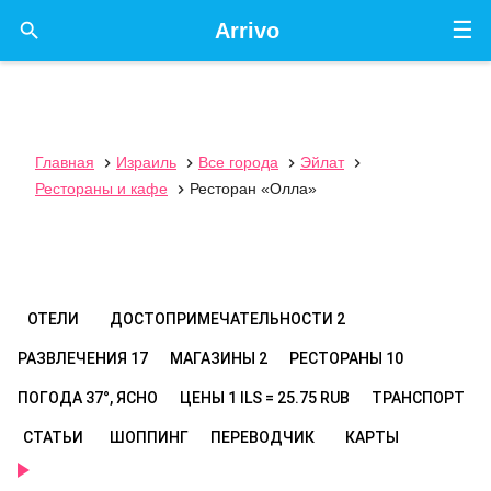
☰

Arrivo
Главная
Израиль
Все города
Эйлат




Рестораны и кафе
Ресторан «Олла»

ОТЕЛИ
ДОСТОПРИМЕЧАТЕЛЬНОСТИ
2
РАЗВЛЕЧЕНИЯ
17
МАГАЗИНЫ
2
РЕСТОРАНЫ
10
ПОГОДА
37°, ЯСНО
ЦЕНЫ
1 ILS = 25.75 RUB
ТРАНСПОРТ
СТАТЬИ
ШОППИНГ
ПЕРЕВОДЧИК
КАРТЫ
