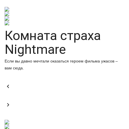
Комната страха
Nightmare
Если вы давно мечтали оказаться героем фильма ужасов –
вам сюда.

