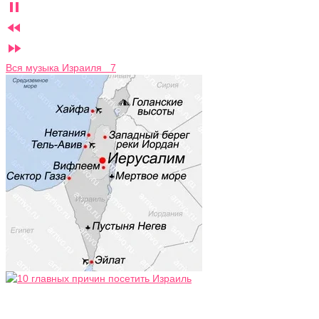



Вся музыка Израиля 7