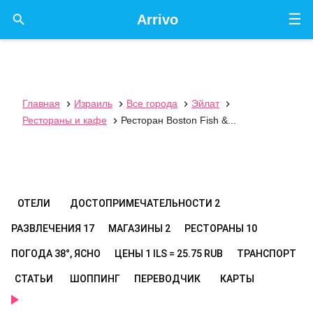
☰

Arrivo
Главная
Израиль
Все города
Эйлат




Рестораны и кафе
Ресторан Boston Fish &...

ОТЕЛИ
ДОСТОПРИМЕЧАТЕЛЬНОСТИ
2
РАЗВЛЕЧЕНИЯ
17
МАГАЗИНЫ
2
РЕСТОРАНЫ
10
ПОГОДА
38°, ЯСНО
ЦЕНЫ
1 ILS = 25.75 RUB
ТРАНСПОРТ
СТАТЬИ
ШОППИНГ
ПЕРЕВОДЧИК
КАРТЫ
