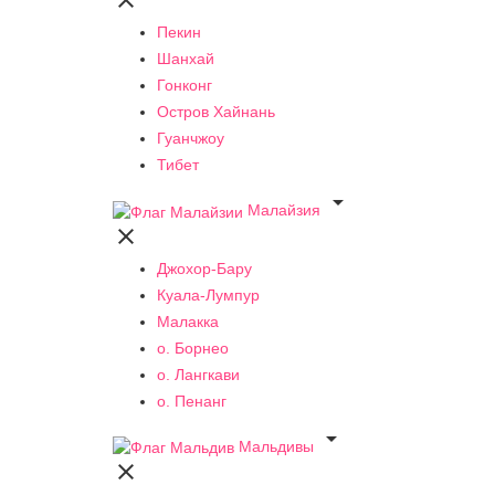

Пекин
Шанхай
Гонконг
Остров Хайнань
Гуанчжоу
Тибет

Малайзия

Джохор-Бару
Куала-Лумпур
Малакка
о. Борнео
о. Лангкави
о. Пенанг

Мальдивы
