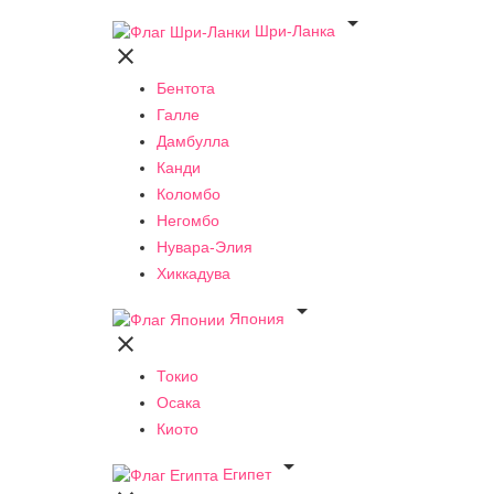

Шри-Ланка

Бентота
Галле
Дамбулла
Канди
Коломбо
Негомбо
Нувара-Элия
Хиккадува

Япония

Токио
Осака
Киото

Египет