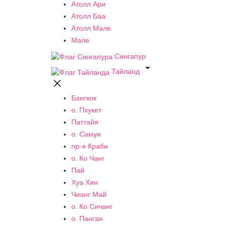
Атолл Ари
Атолл Баа
Атолл Мале
Мале
Сингапур

Тайланд

Бангкок
о. Пхукет
Паттайя
о. Самуи
пр-я Краби
о. Ко Чанг
Пай
Хуа Хин
Чианг Май
о. Ко Сичанг
о. Панган