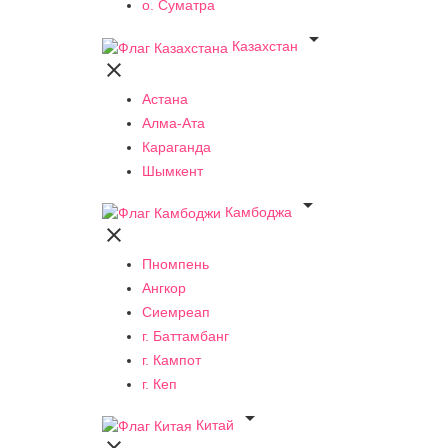
о. Суматра

Казахстан

Астана
Алма-Ата
Караганда
Шымкент

Камбоджа

Пномпень
Ангкор
Сиемреап
г. Баттамбанг
г. Кампот
г. Кеп

Китай