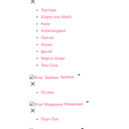

Хургада
Шарм-эль-Шейх
Каир
Александрия
Луксор
Асуан
Дахаб
Марса-Алам
Эль-Гуна

Замбия

Лусака

Маврикий

Порт-Луи
