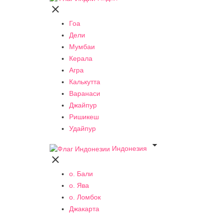

Гоа
Дели
Мумбаи
Керала
Агра
Калькутта
Варанаси
Джайпур
Ришикеш
Удайпур

Индонезия

о. Бали
о. Ява
о. Ломбок
Джакарта