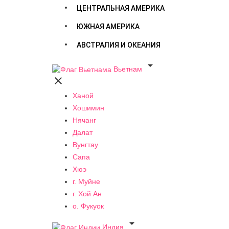
ЦЕНТРАЛЬНАЯ АМЕРИКА
ЮЖНАЯ АМЕРИКА
АВСТРАЛИЯ И ОКЕАНИЯ

Вьетнам

Ханой
Хошимин
Нячанг
Далат
Вунгтау
Сапа
Хюэ
г. Муйне
г. Хой Ан
о. Фукуок

Индия