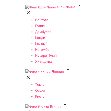

Шри-Ланка

Бентота
Галле
Дамбулла
Канди
Коломбо
Негомбо
Нувара-Элия
Хиккадува

Япония

Токио
Осака
Киото

Египет