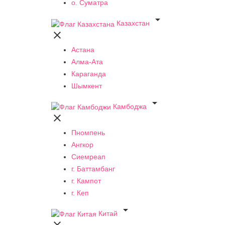
о. Суматра

Казахстан

Астана
Алма-Ата
Караганда
Шымкент

Камбоджа

Пномпень
Ангкор
Сиемреап
г. Баттамбанг
г. Кампот
г. Кеп

Китай