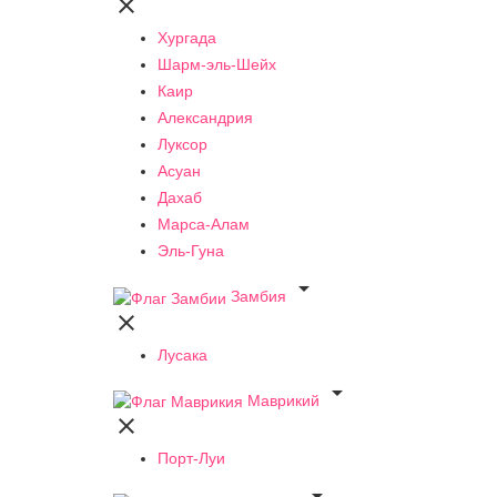

Хургада
Шарм-эль-Шейх
Каир
Александрия
Луксор
Асуан
Дахаб
Марса-Алам
Эль-Гуна

Замбия

Лусака

Маврикий

Порт-Луи
