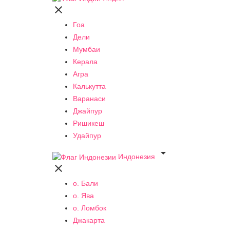

Гоа
Дели
Мумбаи
Керала
Агра
Калькутта
Варанаси
Джайпур
Ришикеш
Удайпур

Индонезия

о. Бали
о. Ява
о. Ломбок
Джакарта