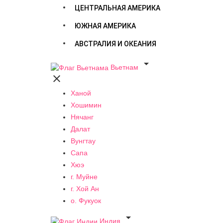
ЦЕНТРАЛЬНАЯ АМЕРИКА
ЮЖНАЯ АМЕРИКА
АВСТРАЛИЯ И ОКЕАНИЯ

Вьетнам

Ханой
Хошимин
Нячанг
Далат
Вунгтау
Сапа
Хюэ
г. Муйне
г. Хой Ан
о. Фукуок

Индия