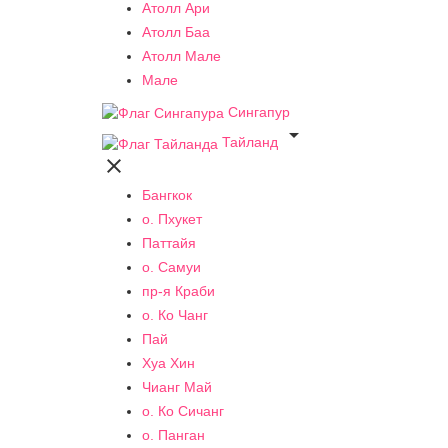
Атолл Ари
Атолл Баа
Атолл Мале
Мале
Сингапур

Тайланд

Бангкок
о. Пхукет
Паттайя
о. Самуи
пр-я Краби
о. Ко Чанг
Пай
Хуа Хин
Чианг Май
о. Ко Сичанг
о. Панган