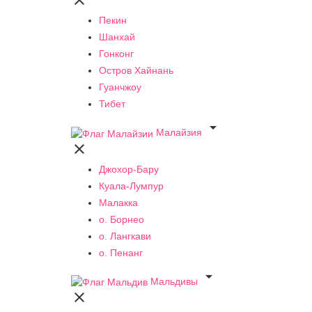

Пекин
Шанхай
Гонконг
Остров Хайнань
Гуанчжоу
Тибет

Малайзия

Джохор-Бару
Куала-Лумпур
Малакка
о. Борнео
о. Лангкави
о. Пенанг

Мальдивы
